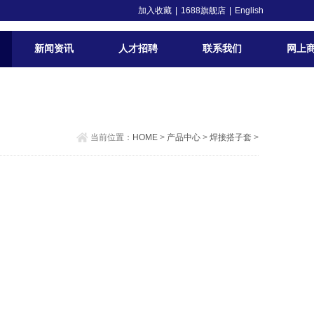
加入收藏
|
1688旗舰店
|
English
新闻资讯
人才招聘
联系我们
网上
当前位置：
HOME
>
产品中心
>
焊接搭子套
>