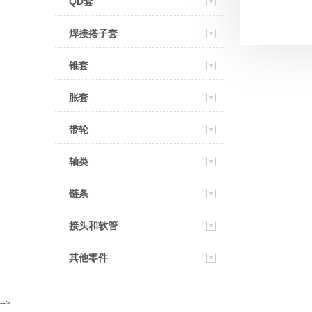
QD套
焊接搭子套
锥套
胀套
带轮
轴类
链条
接头和软管
其他零件
-->