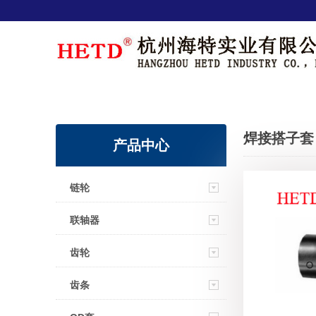
焊接搭子套
产品中心
链轮
联轴器
齿轮
齿条